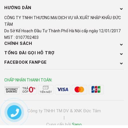
HƯỚNG DẪN
CÔNG TY TNHH THƯƠNG MẠI DỊCH VỤ VÀ XUẤT NHẬP KHẨU ĐỨC
TÂM
Do Sở Kế Hoạch Đầu Tư Thành Phố Hà Nội cấp ngày 12/01/2017
MST : 0107702403
CHÍNH SÁCH
TỔNG ĐÀI GỌI HỖ TRỢ
FACEBOOK FANPGE
CHẤP NHẬN THANH TOÁN:
Công ty TNHH TM DV & XNK Đức Tâm
|
Cung cấp bởi
Sapo