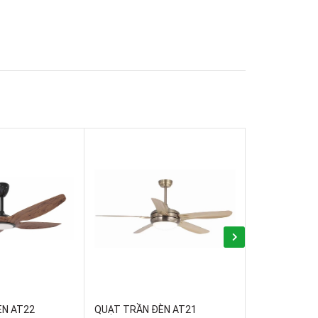
ÈN AT22
QUẠT TRẦN ĐÈN AT21
QUẠT TRẦN 