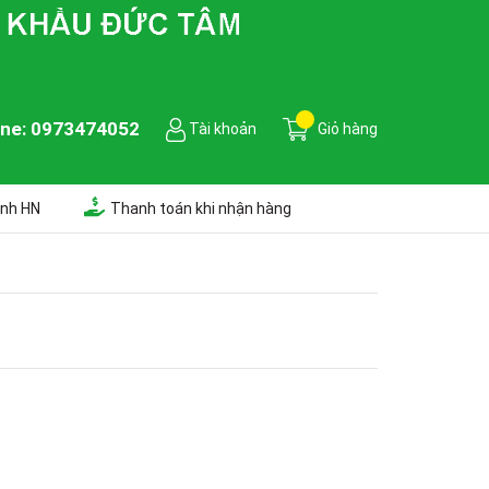
ine:
0973474052
Tài khoản
Giỏ hàng
ành HN
Thanh toán khi nhận hàng