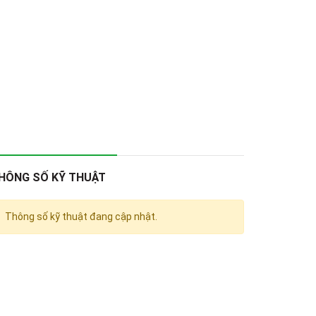
HÔNG SỐ KỸ THUẬT
Thông số kỹ thuật đang cập nhật.