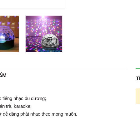
HẨM
T
eo tiếng nhạc du dương;
án trà, karaoke;
ớ dễ dàng phát nhạc theo mong muốn.